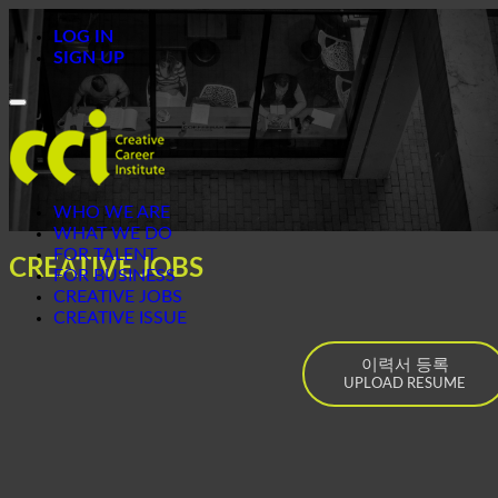
LOG IN
SIGN UP
Toggle
navigation
WHO WE ARE
WHAT WE DO
FOR TALENT
CREATIVE JOBS
FOR BUSINESS
CREATIVE JOBS
CREATIVE ISSUE
이력서 등록
UPLOAD RESUME