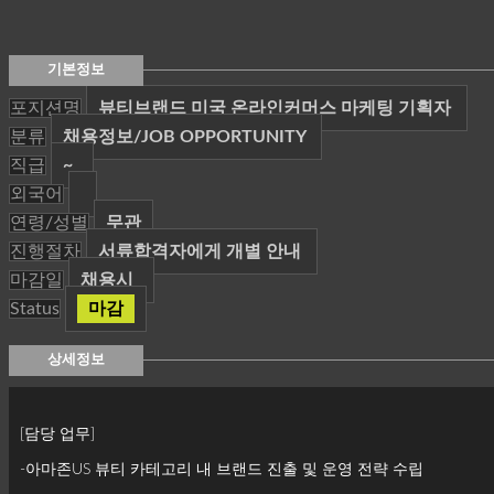
기본정보
포지션명
뷰티브랜드 미국 온라인커머스 마케팅 기획자
분류
채용정보/JOB OPPORTUNITY
직급
~
외국어
연령/성별
무관
진행절차
서류합격자에게 개별 안내
마감일
채용시
Status
마감
상세정보
[담당 업무]
-아마존US 뷰티 카테고리 내 브랜드 진출 및 운영 전략 수립