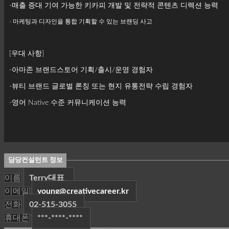
-매출 증대 기여 가능한 키카피 개발 및 전략적 콘텐츠 디렉션 능력
- 마케팅과 디자인을 통합 기획할 수 있는 브랜딩 사고
[우대 사항]
-아마존 브랜드스토어 기획/출시/운영 경험자
-뷰티 브랜드 글로벌 론칭 또는 현지 유통전략 수립 경험자
-영어 Native 수준 커뮤니케이션 능력
담당컨설턴트 정보
이름
Terry대표
이메일
young@creativecareer.kr
전화
02-515-3055
휴대폰
***-****-****