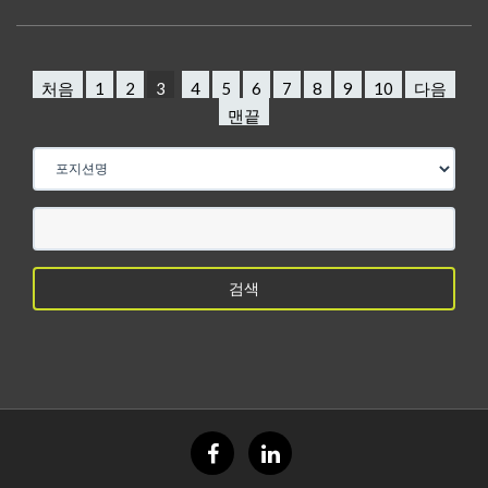
처음
1
2
3
4
5
6
7
8
9
10
다음
맨끝
게
시
물
검
색