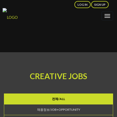
LOG IN
SIGN UP
Togg
navig
CREATIVE JOBS
전체/ALL
채용정보/JOB+OPPORTUNITY