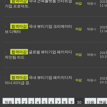
-
합격마감
국내 건축플랫폼 스타트업
2023
마감
채용시
기업 프로덕트..
11-0
-
합격마감
국내 뷰티기업 크리에이티
2023
마감
채용시
브 디렉터
11-0
-
합격마감
글로벌 뷰티기업 패키지디
2023
마감
채용시
자인팀 리드
10-2
-
합격마감
국내 뷰티기업 패키지디자
2023
마감
채용시
이너 리더급 경..
10-2
처음
1
2
3
4
5
6
7
8
9
10
다음
맨끝