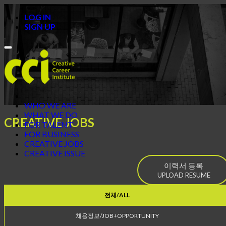
LOG IN
SIGN UP
Toggle
navigation
WHO WE ARE
WHAT WE DO
CREATIVE JOBS
FOR TALENT
FOR BUSINESS
CREATIVE JOBS
CREATIVE ISSUE
이력서 등록
UPLOAD RESUME
전체/ALL
채용정보/JOB+OPPORTUNITY