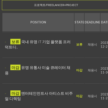
프로젝트/FREELANCER+PROJECT
POSITION
STATE
DEADLINE
DAT
-
보류
국내 유명 IT 기업 플랫폼 프러
2023
보류
채용시
덕트디..
12-2
-
마감
유명 유통사 미술 큐레이터 채
2023
마감
채용시
용
11-3
-
마감
엔터테인먼트사 아티스트 비주
2023
마감
채용시
얼 디렉팅
11-2