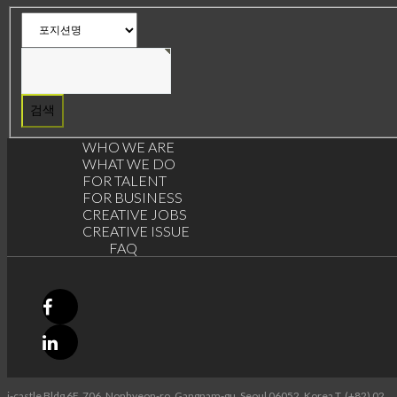
게
시
물
검
색
WHO WE ARE
WHAT WE DO
FOR TALENT
FOR BUSINESS
CREATIVE JOBS
CREATIVE ISSUE
FAQ
i-castle Bldg 6F, 706, Nonhyeon-ro, Gangnam-gu, Seoul 06052, Korea T. (+82) 02