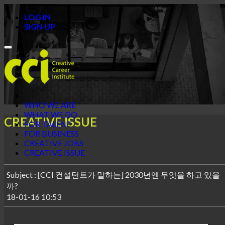
LOG IN
SIGN UP
Toggle
navigation
WHO WE ARE
WHAT WE DO
CREATIVE ISSUE
FOR TALENT
FOR BUSINESS
CREATIVE JOBS
CREATIVE ISSUE
Subject : [CCI 컨설턴트가 말하는] 2030년엔 무엇을 하고 있을
까?
18-01-16 10:53